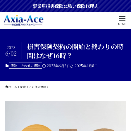
事業用損害保険に強い保険代理店
MENU
損害保険契約の開始と終わりの時
2023
6/02
間はなぜ16時？
保険
その他の保険
2023年6月2日
2025年4月8日
ホーム
保険
その他の保険