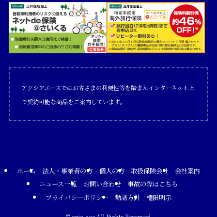
アクシアエースではお客さまの利便性等を踏まえインターネット上
で契約可能な商品をご案内しています。
ホーム
法人・事業者の方
個人の方
取扱保険会社
会社案内
ニュース一覧
お問い合わせ
事故の際はこちら
プライバシーポリシー
勧誘方針
権限明示
©
axia-ace All Rights Reserved.